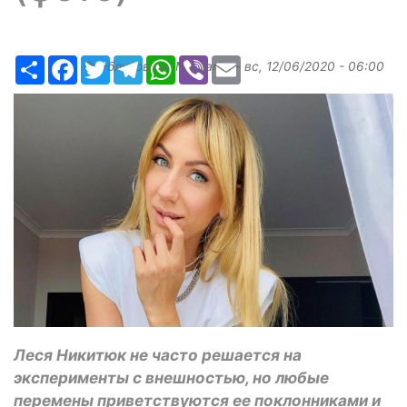
Ресурс
Facebook
Twitter
Telegram
WhatsApp
Viber
Email
Опубликовано
Margarita
-
вс, 12/06/2020 - 06:00
Леся Никитюк не часто решается на
эксперименты с внешностью, но любые
перемены приветствуются ее поклонниками и