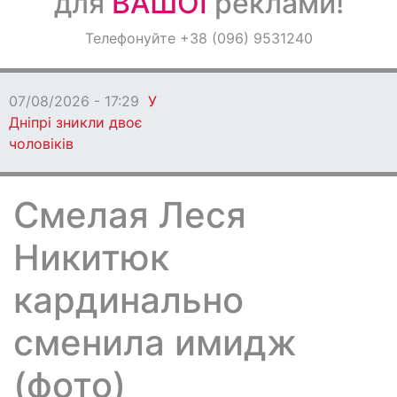
для
ВАШОЇ
реклами!
Оголошення
Телефонуйте +38 (096) 9531240
Світ навкруги
07/08/2026 - 17:29
У
Дніпрі зникли двоє
чоловіків
Смелая Леся
Никитюк
кардинально
сменила имидж
(фото)