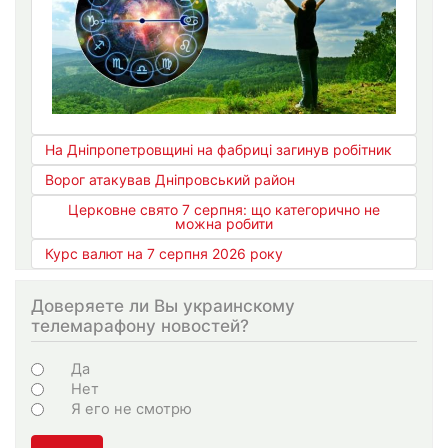
На Дніпропетровщині на фабриці загинув робітник
Ворог атакував Дніпровський район
Церковне свято 7 серпня: що категорично не
можна робити
Курс валют на 7 серпня 2026 року
Доверяете ли Вы украинскому
телемарафону новостей?
Choices
Да
Нет
Я его не смотрю