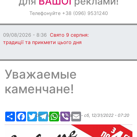
для
ВАШОЇ
реклами!
Оголошення
Телефонуйте +38 (096) 9531240
Світ навкруги
09/08/2026 - 8:36
Свято 9 серпня:
традиції та прикмети цього дня
Уважаемые
каменчане!
Ресурс
Facebook
Twitter
Telegram
WhatsApp
Viber
Email
Опубликовано
slavkin
-
сб, 12/31/2022 - 07:20