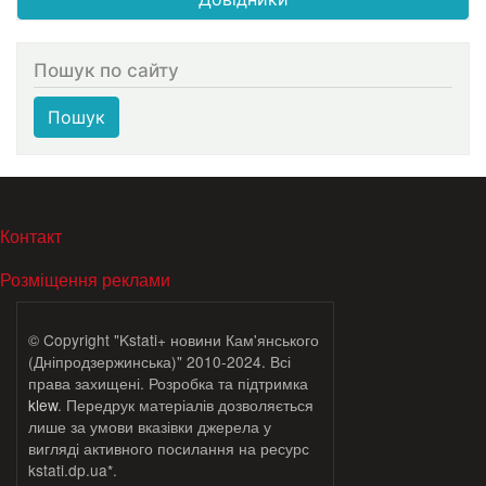
Пошук по сайту
Пошук
МЕНЮ В ПОДВАЛЕ
Контакт
Розміщення реклами
© Copyright "Kstati+ новини Кам'янського
(Дніпродзержинська)" 2010-2024. Всі
права захищені. Розробка та підтримка
klew
. Передрук матеріалів дозволяється
лише за умови вказівки джерела у
вигляді активного посилання на ресурс
kstati.dp.ua*.