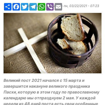
Ресурс
Facebook
Twitter
Telegram
WhatsApp
Viber
Email
Опубликовано
Margarita
-
пн, 03/22/2021 - 07:23
Великий пост 2021 начался с 15 марта и
завершится накануне великого праздника
Пасхи, которую в этом году по православному
календарю мы отпразднуем 2 мая. У каждой
недели из 48 дней поста есть свои особенные