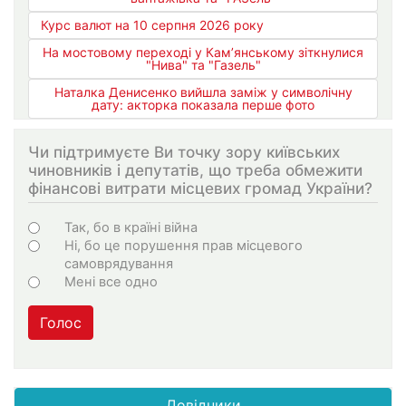
Курс валют на 10 серпня 2026 року
На мостовому переході у Кам’янському зіткнулися
"Нива" та "Газель"
Наталка Денисенко вийшла заміж у символічну
дату: акторка показала перше фото
Чи підтримуєте Ви точку зору київських
чиновників і депутатів, що треба обмежити
фінансові витрати місцевих громад України?
Choices
Так, бо в країні війна
Ні, бо це порушення прав місцевого
самоврядування
Мені все одно
Голос
Довідники