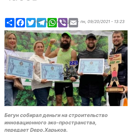
Ресурс
Facebook
Twitter
Telegram
WhatsApp
Viber
Email
Опубликовано
bugaev
-
пн, 09/20/2021 - 13:23
Бегун собирал деньги на строительство
инновационного эко-пространства,
передает Depo.Харьков.