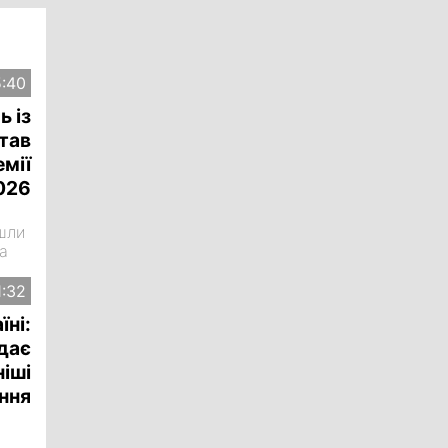
5:40
ь із
тав
емії
2026
йшли
та
1:32
їні:
ідає
іші
ння