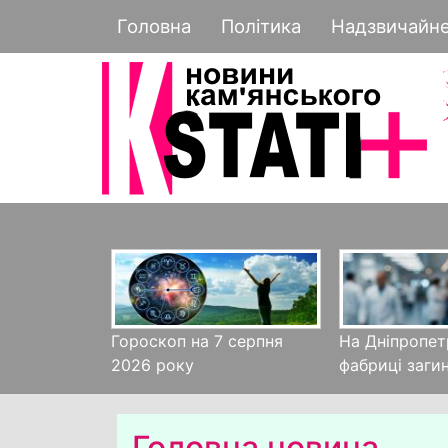
Основная навигация
Головна
Політика
Надзвичайн
Гороскоп на 7 серпня
На Дніпропет
2026 року
фабриці заги
Головна новина