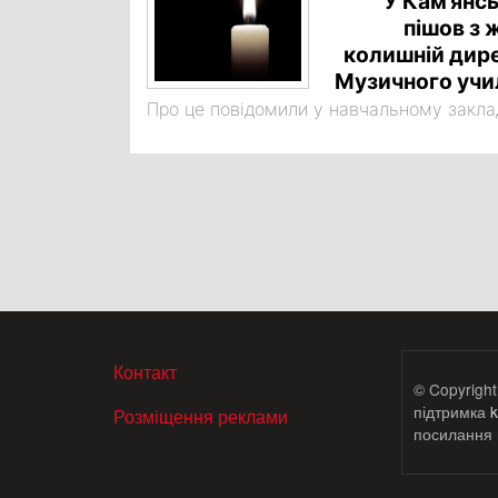
У Кам’янс
пішов з 
колишній дир
Музичного уч
Про це повідомили у навчальному заклад
МЕНЮ В ПОДВАЛЕ
Контакт
© Copyright
підтримка
k
Розміщення реклами
посилання н