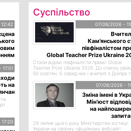
Суспільство
 12:42
07/08/2026 - 1
сцена
Вчител
ького
Кам’янського с
новим
півфіналістом пр
енням
Global Teacher Prize Ukraine 
Стали відомі півфіналісти премії Global
Teacher Prize Ukraine 2026. До списку уві
 17:01
50 освітян. Є серед них і вчителі з Дніпра 
заходи
Дніпропетровської області.
ть на
07/08/2026 - 1
янчан
Зміна імені в Укра
ста
Мін’юст відпов
рії
на найпоширен
запита
 17:20
29 липня цього року Міністерство юстиції
України на своєму офіційному вебсайті