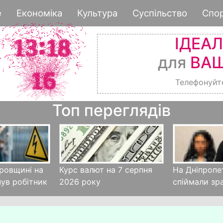
Перейти
е
Економіка
Культура
Суспільство
Спо
до
основного
ІДЕА
вмісту
для
ВАШ
Телефонуйт
Топ переглядів
ровщині на
Курс валют на 7 серпня
На Дніпропе
нув робітник
2026 року
спіймали зр