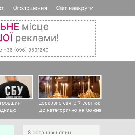
рт
Оголошення
Світ навкруги
ЛЬНЕ
місце
ОЇ
реклами!
е +38 (096) 9531240
тровщині
Церковне свято 7 серпня:
адницю
що категорично не можна
р…
8 останніх новин