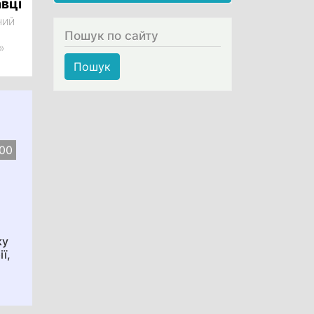
вці
ний
Пошук по сайту
»
Пошук
:00
ку
ї,