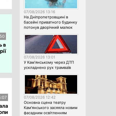
ці.
07/08/2026 13:16
На Дніпропетровщині в
басейні приватного будинку
потонув дворічний малюк
:50
ь в
рії
07/08/2026 13:01
У Кам’янському через ДТП
ускладнено рух трамваїв
22
5:07
07/08/2026 12:42
Основна сцена театру
ала
Кам'янського засяяла новим
опи
фасадним освітленням