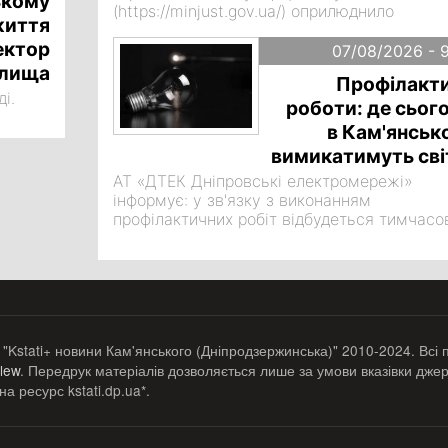
ькому
(https://minjust.gov.ua/) оприлюднило
життя
роз’яснення щодо зміни імені в Україні.
ектор
07/08/2026 - 
илища
Профілакти
і.
роботи: де сьог
в Кам'янськ
вимикатимуть сві
АТ «ДТЕК Дніпровські електромережі»
інформує: у зв'язку з виконанням
профілактичних робіт відбудеться тимчасо
припинення електропостачання за наступ
адресами: 07.08.2026 з 08:00 до 19:00
 "Kstati+ новини Кам'янського (Дніпродзержинська)" 2010-2024. Всі 
lew
. Передрук матеріалів дозволяється лише за умови вказівки джер
а ресурс kstati.dp.ua*.