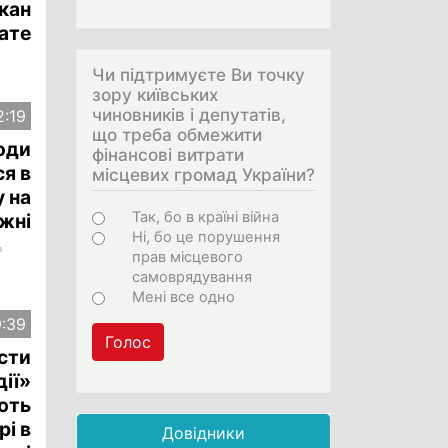
кан
ате
Чи підтримуєте Ви точку
зору київських
чиновників і депутатів,
2:19
що треба обмежити
ходи
фінансові витрати
ся в
місцевих громад України?
 на
Варіанти
Так, бо в країні війна
жні
Ні, бо це порушення
ь
прав місцевого
самоврядування
Мені все одно
9:39
Голос
сти
дії»
ють
рі в
Довідники