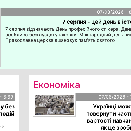
07/08/2026 - 
7 серпня - цей день в іст
7 серпня відзначають День професійного спікера, Ден
особливо безглуздої упаковки, Міжнародний день пи
Православна церква вшановує пам'ять святого
преподобного мученика Дометія. День 1625 Російськ
агресія - Day 1625 Russian aggression
Економіка
- 8:39
07/08/2026 - 
у без
Українці мож
подій
повернути част
вартості навча
і
ій
як це зроб