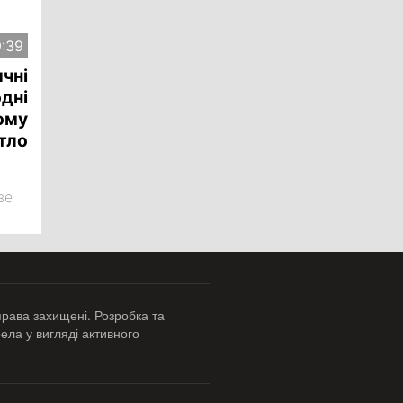
9:39
чні
одні
ому
тло
ве
ними
права захищені. Розробка та
ела у вигляді активного