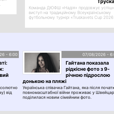
Труска
.
Команда ДЮФШ «Надія» продовжує успіш
виступ на традиційному Всеукраїнському
футбольному турнірі «Truskavets Cup 2026
серед дітей 20
26 - 6:00
07/08/2026 - 6
ті:
Гайтана показала
к:
рідкісне фото з 9-
вий
річною підрослою
донькою на пляжі
бсолютно
Українська співачка Гайтана, яка після почат
y) від
повномасштабної війни проживає у Швейцарі
поділилася новим сімейним фото.