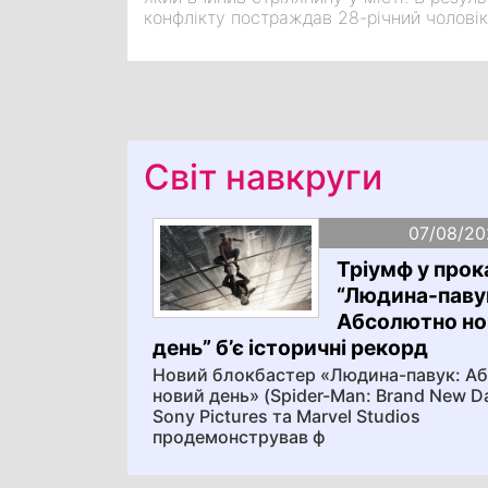
конфлікту постраждав 28-річний чоловік
Світ навкруги
07/08/20
Тріумф у прока
“Людина-паву
Абсолютно но
день” б’є історичні рекорд
Новий блокбастер «Людина-павук: А
новий день» (Spider-Man: Brand New Da
Sony Pictures та Marvel Studios
продемонстрував ф