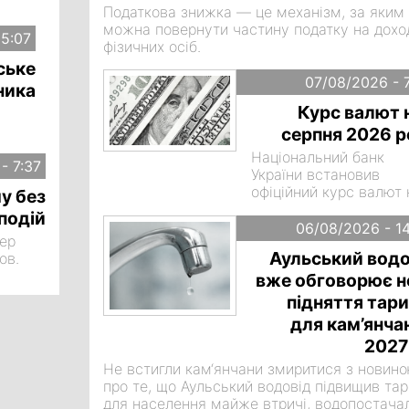
Податкова знижка — це механізм, за яким
можна повернути частину податку на дохо
15:07
фізичних осіб.
ське
07/08/2026 - 
ника
Курс валют 
серпня 2026 р
Національний банк
- 7:37
України встановив
офіційний курс валют 
у без
п’ятницю, 7 серпня. Пі
подій
зниження долар знов
06/08/2026 - 1
мер
перейшов до зростанн
Аульський водо
ов.
євро продовжив
дорожчати.
вже обговорює н
підняття тар
для кам’янча
2027
Не встигли кам‘янчани змиритися з новин
про те, що Аульський водовід підвищив та
для населення майже втричі, водопостача