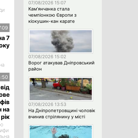
07/08/2026 15:07
Кам’янчанка стала
ди
чемпіонкою Європи з
кіокушин-кан карате
7:09
на 7
оку
07/08/2026 15:02
Ворог атакував Дніпровський
на
район
сля
у
4:50
я, а
від
ове
ифів
07/08/2026 13:53
н на
На Дніпропетровщині чоловік
 рік
вчинив стрілянину у місті
ою
рифи
льна