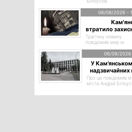
Білоусов.
06/08/2026 - 
Кам'ян
втратило захис
Трагічну новину
повідомив мер м
06/08/2026 
У Кам’янськом
надзвичайних 
Про це повідомив 
міста Андрій Білоус