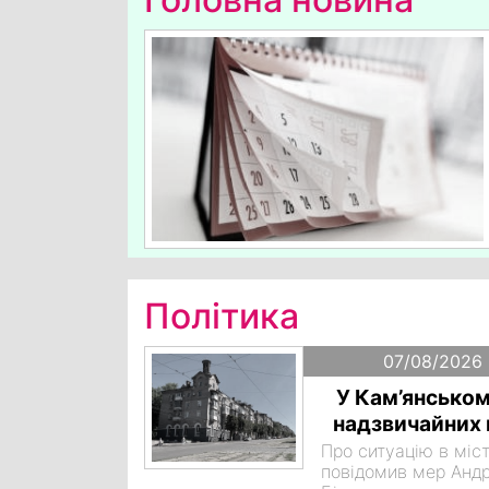
Політика
07/08/2026 
У Кам’янськом
надзвичайних 
Про ситуацію в міст
повідомив мер Андр