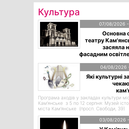
Культура
07/08/2026 -
Основна 
театру Кам'янс
засяяла 
фасадним освітл
04/08/2026 -
Які культурні 
чекаю
кам’
Програма аходів у закладах культури мі
Кам’янське з 5 по 12 серпня: Музей істо
міста Кам’янське (просп. Свободи, 39)
03/08/2026 -