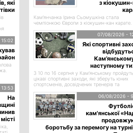
війну на
в, які
з кіокушин-
.
тівки
кар
ів
Кам’янчанка Ірина Сьомушкіна стала
чемпіонкою Європи з кіокушин-кан карате.
ня
07/08/2026 - 1
 15:02
Які спортивні за
кував
відбудуть
район
Кам’янському
олова
наступному ти
жа.
З 10 по 16 серпня у Кам’янському пройдут
цікаві спортивні заходи, які зберуть юних
о,
спортсменів, досвідчених тренерів та
 13:53
вболівальників
06/08/2026 - 
На
вщині
Футболі
чинив
кам'янської «На
 місті
продовжу
іка,
боротьбу за перемогу на турні
таті