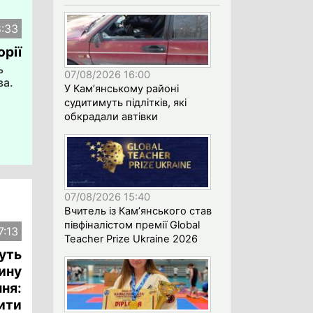
8:33
орії
ь
07/08/2026 16:00
ва.
У Кам’янському районі
судитимуть підлітків, які
а
обкрадали автівки
07/08/2026 15:40
Вчитель із Кам’янського став
півфіналістом премії Global
7:13
Teacher Prize Ukraine 2026
уть
ину
ння:
ити