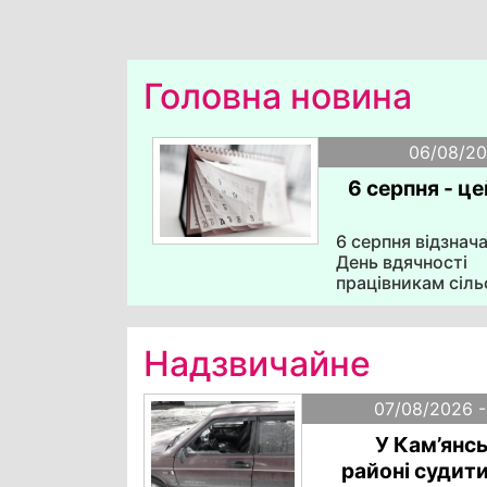
Головна новина
06/08/20
6 серпня - це
6 серпня відзнач
День вдячності
працівникам сіль
господарства, Вс
день боротьби за
заборону ядерної
Надзвичайне
(День Хіросіми),
Міжнародний день
світу за мир". 6 
07/08/2026 -
2024 року розпо
У Кам’янс
Курська операція
вперше перенесл
районі судит